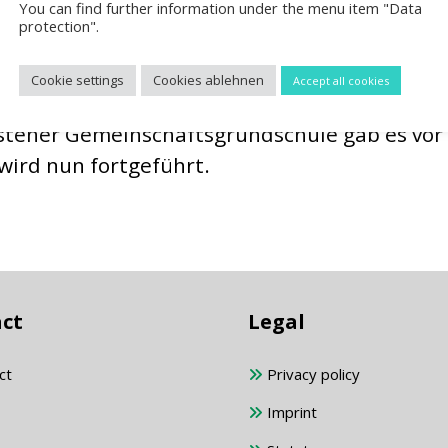
You can find further information under the menu item "Data
schule Heinze, den tollen Sport auf unserer
protection".
obieren.
Cookie settings
Cookies ablehnen
Accept all cookies
 Reckenfeld, der Kreissparkasse Steinfurt,
ästener Gemeinschaftsgrundschule gab es vor
 wird nun fortgeführt.
ct
Legal
ct
Privacy policy
Imprint