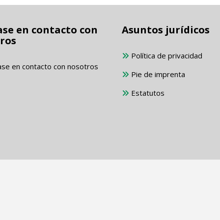
se en contacto con
Asuntos jurídicos
ros
Política de privacidad
se en contacto con nosotros
Pie de imprenta
Estatutos
2024 TC Grün-Weiss Reckenfeld
n marcas registradas de sus respectivos propietarios y 