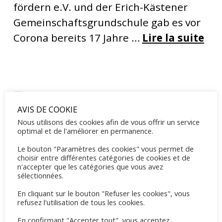
fördern e.V. und der Erich-Kästener
Gemeinschaftsgrundschule gab es vor
Corona bereits 17 Jahre …
Lire la suite
Mixedturnier 2026
AVIS DE COOKIE
Nous utilisons des cookies afin de vous offrir un service
optimal et de l'améliorer en permanence.
Le bouton "Paramètres des cookies" vous permet de
choisir entre différentes catégories de cookies et de
Eine tolle Beteiligung von 50 Spielern
n'accepter que les catégories que vous avez
(jung und alt) mit spannenden Spielen
sélectionnées.
und einer neuen Terrasse.
En cliquant sur le bouton "Refuser les cookies", vous
refusez l'utilisation de tous les cookies.
En confirmant "Accepter tout", vous acceptez