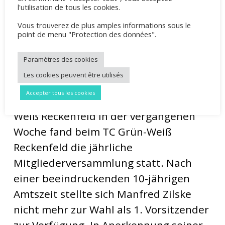
l'utilisation de tous les cookies.
Vous trouverez de plus amples informations sous le
point de menu "Protection des données".
Mitgliederversammlung
Paramètres des cookies
2026
Les cookies peuvent être utilisés
Accepter tous les cookies
Neuer 1. Vorsitzender beim TC Grün-
Weiß Reckenfeld In der vergangenen
Woche fand beim TC Grün-Weiß
Reckenfeld die jährliche
Mitgliederversammlung statt. Nach
einer beeindruckenden 10-jährigen
Amtszeit stellte sich Manfred Zilske
nicht mehr zur Wahl als 1. Vorsitzender
zur Verfügung. In Anerkennung seiner