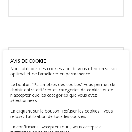
Recherche
AVIS DE COOKIE
Nous utilisons des cookies afin de vous offrir un service
Articles récents
optimal et de l'améliorer en permanence.
Le bouton "Paramètres des cookies" vous permet de
Tennis Sommercamp für Kinder und Jugendliche 2026
choisir entre différentes catégories de cookies et de
mai 31, 2026
n'accepter que les catégories que vous avez
sélectionnées.
Familientreff 2026
En cliquant sur le bouton "Refuser les cookies", vous
mai 8, 2026
refusez l'utilisation de tous les cookies.
OGS Training Mai 2026
En confirmant "Accepter tout", vous acceptez
mai 8, 2026
l'utilisation de tous les cookies.