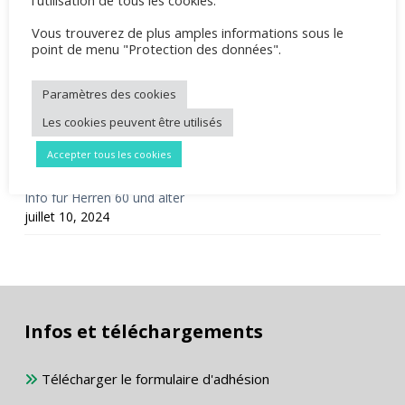
Mixedturnier 2026
Vous trouverez de plus amples informations sous le
point de menu "Protection des données".
mars 23, 2026
Mitgliederversammlung 2026
Paramètres des cookies
février 24, 2026
Les cookies peuvent être utilisés
Unterstützung der Jugendabteilung
Accepter tous les cookies
août 2, 2025
Info für Herren 60 und älter
juillet 10, 2024
Infos et téléchargements
Télécharger le formulaire d'adhésion