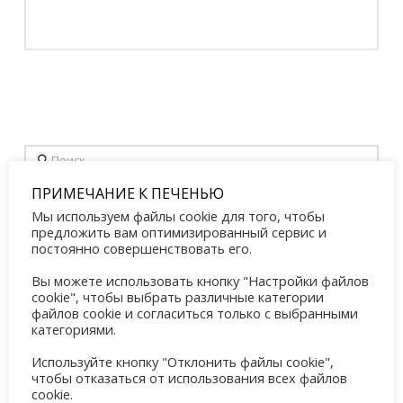
Поиск
ПРИМЕЧАНИЕ К ПЕЧЕНЬЮ
Мы используем файлы cookie для того, чтобы
Свежие записи
предложить вам оптимизированный сервис и
постоянно совершенствовать его.
Tennis Sommercamp für Kinder und Jugendliche 2026
Вы можете использовать кнопку "Настройки файлов
Май 31, 2026
cookie", чтобы выбрать различные категории
файлов cookie и согласиться только с выбранными
Familientreff 2026
категориями.
Май 8, 2026
Используйте кнопку "Отклонить файлы cookie",
чтобы отказаться от использования всех файлов
OGS Training Mai 2026
cookie.
Май 8, 2026