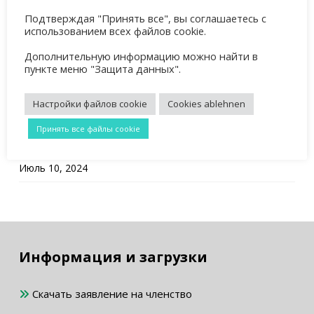
Подтверждая "Принять все", вы соглашаетесь с
Mixedturnier 2026
использованием всех файлов cookie.
Март 23, 2026
Дополнительную информацию можно найти в
Mitgliederversammlung 2026
пункте меню "Защита данных".
Февраль 24, 2026
Настройки файлов cookie
Cookies ablehnen
Unterstützung der Jugendabteilung
Август 2, 2025
Принять все файлы cookie
Info für Herren 60 und älter
Июль 10, 2024
Информация и загрузки
Скачать заявление на членство