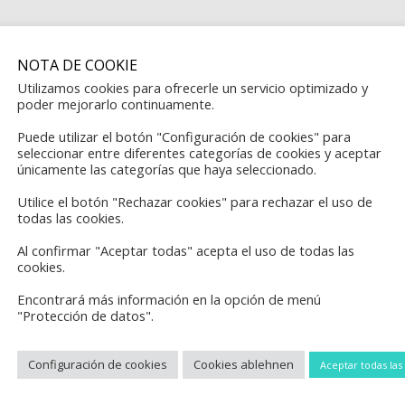
 EN CONTACTO CON 
NOTA DE COOKIE
Utilizamos cookies para ofrecerle un servicio optimizado y
iene que rellenar el siguiente formulario y en
poder mejorarlo continuamente.
Puede utilizar el botón "Configuración de cookies" para
pondremos en contacto con usted lo antes pos
seleccionar entre diferentes categorías de cookies y aceptar
únicamente las categorías que haya seleccionado.
Utilice el botón "Rechazar cookies" para rechazar el uso de
todas las cookies.
Su nombre (campo obligatorio)
Al confirmar "Aceptar todas" acepta el uso de todas las
cookies.
Encontrará más información en la opción de menú
"Protección de datos".
Su dirección de correo electrónico (campo obligatorio)
Configuración de cookies
Cookies ablehnen
Aceptar todas las
¿En qué podemos ayudarle (son posibles varias