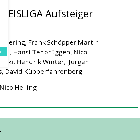
REISLIGA Aufsteiger
Wällering, Frank Schöpper,Martin
yk, , Hansi Tenbrüggen, Nico
ren
owski, Hendrik Winter, Jürgen
s, David Küpperfahrenberg
Nico Helling
T