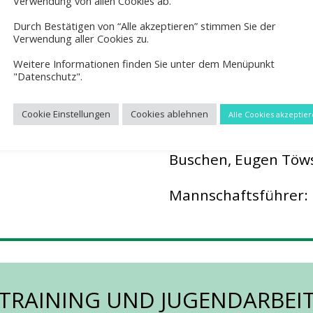
Verwendung von allen Cookies ab.
HERREN 40 – K
Durch Bestätigen von “Alle akzeptieren” stimmen Sie der
Verwendung aller Cookies zu.
2024
Weitere Informationen finden Sie unter dem Menüpunkt
"Datenschutz".
 Bild klicken)
Spieler 2024: Jonas 
Ventker, Dirk Bronsw
Cookie Einstellungen
Cookies ablehnen
Alle Cookies akzeptie
Helling, Heiner Grig
Buschen, Eugen Töw
Mannschaftsführer: 
TRAINING UND JUGENDARBEI