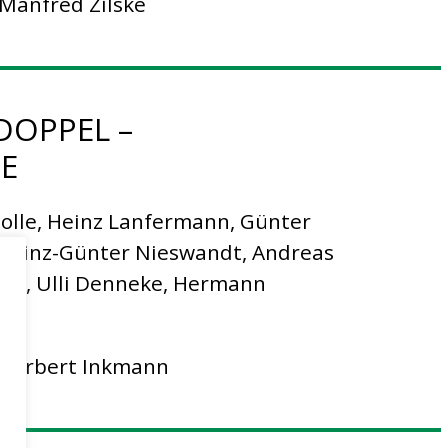
Manfred Zilske
 DOPPEL –
SE
Holle, Heinz Lanfermann, Günter
, Heinz-Günter Nieswandt, Andreas
ann, Ulli Denneke, Hermann
 Herbert Inkmann