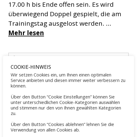
17.00 h bis Ende offen sein. Es wird
überwiegend Doppel gespielt, die am
Trainingstag ausgelost werden. …
Mehr lesen
Suche
COOKIE-HINWEIS
Wir setzen Cookies ein, um Ihnen einen optimalen
Neueste Beiträge
Service anbieten und diesen immer weiter verbessern zu
können.
Tennis Sommercamp für Kinder und Jugendliche 2026
Über den Button “Cookie Einstellungen” können Sie
Mai 31, 2026
unter unterschiedlichen Cookie-Kategorien auswählen
und stimmen nur den von Ihnen gewählten Kategorien
zu.
Familientreff 2026
Mai 8, 2026
Über den Button “Cookies ablehnen” lehnen Sie die
Verwendung von allen Cookies ab.
OGS Training Mai 2026