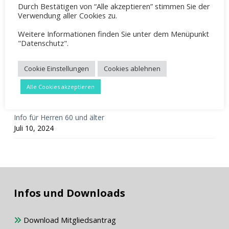
Mai 8, 2026
Durch Bestätigen von “Alle akzeptieren” stimmen Sie der
Verwendung aller Cookies zu.
Mixedturnier 2026
Weitere Informationen finden Sie unter dem Menüpunkt
März 23, 2026
"Datenschutz".
Mitgliederversammlung 2026
Februar 24, 2026
Cookie Einstellungen
Cookies ablehnen
Unterstützung der Jugendabteilung
Alle Cookies akzeptieren
August 2, 2025
Info für Herren 60 und älter
Juli 10, 2024
Infos und Downloads
Download Mitgliedsantrag