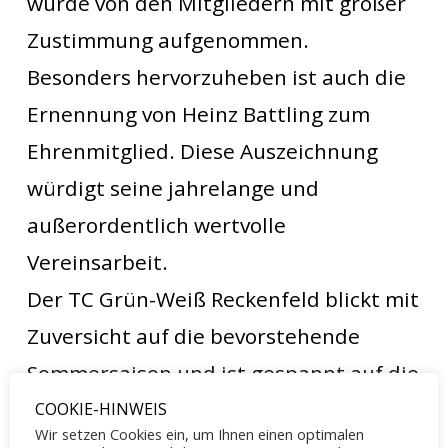
wurde von den Mitgliedern mit großer
Zustimmung aufgenommen.
Besonders hervorzuheben ist auch die
Ernennung von Heinz Battling zum
Ehrenmitglied. Diese Auszeichnung
würdigt seine jahrelange und
außerordentlich wertvolle
Vereinsarbeit.
Der TC Grün-Weiß Reckenfeld blickt mit
Zuversicht auf die bevorstehende
Sommersaison und ist gespannt auf die
kommenden Herausforderungen und
COOKIE-HINWEIS
Wir setzen Cookies ein, um Ihnen einen optimalen
Erfolge.