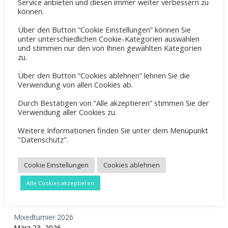
Service anbieten und diesen immer weiter verbessern zu
können.
Über den Button “Cookie Einstellungen” können Sie
unter unterschiedlichen Cookie-Kategorien auswählen
und stimmen nur den von Ihnen gewählten Kategorien
zu.
Suche
Über den Button “Cookies ablehnen” lehnen Sie die
Verwendung von allen Cookies ab.
Neueste Beiträge
Durch Bestätigen von “Alle akzeptieren” stimmen Sie der
Verwendung aller Cookies zu.
Tennis Sommercamp für Kinder und Jugendliche 2026
Weitere Informationen finden Sie unter dem Menüpunkt
Mai 31, 2026
"Datenschutz".
Familientreff 2026
Cookie Einstellungen
Cookies ablehnen
Mai 8, 2026
Alle Cookies akzeptieren
OGS Training Mai 2026
Mai 8, 2026
Mixedturnier 2026
März 23, 2026