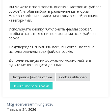
Вы можете использовать кнопку "Настройки файлов
cookie", чтобы выбрать различные категории
Поиск
файлов cookie и согласиться только с выбранными
категориями.
Используйте кнопку "Отклонить файлы cookie",
Свежие записи
чтобы отказаться от использования всех файлов
cookie.
Tennis Sommercamp für Kinder und Jugendliche 2026
Подтверждая "Принять все", вы соглашаетесь с
Май 31, 2026
использованием всех файлов cookie.
Familientreff 2026
Дополнительную информацию можно найти в
Май 8, 2026
пункте меню "Защита данных".
OGS Training Mai 2026
Настройки файлов cookie
Cookies ablehnen
Май 8, 2026
Принять все файлы cookie
Mixedturnier 2026
Март 23, 2026
Mitgliederversammlung 2026
Февраль 24, 2026