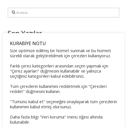
Arama
Son Yazılar
KURABİYE NOTU
Tennis Sommercamp für Kinder und Jugendliche 2026
Size optimize edilmiş bir hizmet sunmak ve bu hizmeti
Mayıs 31, 2026
sürekli olarak geliştirebilmek için çerezleri kullanıyoruz.
Familientreff 2026
Farklı çerez kategorileri arasından seçim yapmak için
Mayıs 8, 2026
"Çerez ayarları" düğmesini kullanabilir ve yalnızca
seçtiğiniz kategorileri kabul edebilirsiniz.
OGS Training Mai 2026
Tüm çerezlerin kullanımını reddetmek için "Çerezleri
Mayıs 8, 2026
reddet" düğmesini kullanın.
Mixedturnier 2026
"Tümünü kabul et" seçeneğini onaylayarak tüm çerezlerin
Mart 23, 2026
kullanımını kabul etmiş olursunuz.
Mitgliederversammlung 2026
Daha fazla bilgi "Veri koruma" menü öğesi altında
bulunabilir.
Şubat 24, 2026