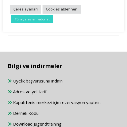
Unterstützung der Jugendabteilung
Çerez ayarları
Cookies ablehnen
Ağustos 2, 2025
Tüm çerezleri kabul et
Info für Herren 60 und älter
Temmuz 10, 2024
Bilgi ve indirmeler
Üyelik başvurusunu indirin
Adres ve yol tarifi
Kapalı tenis merkezi için rezervasyon yaptırın
Dernek Kodu
Download Jugendtraining