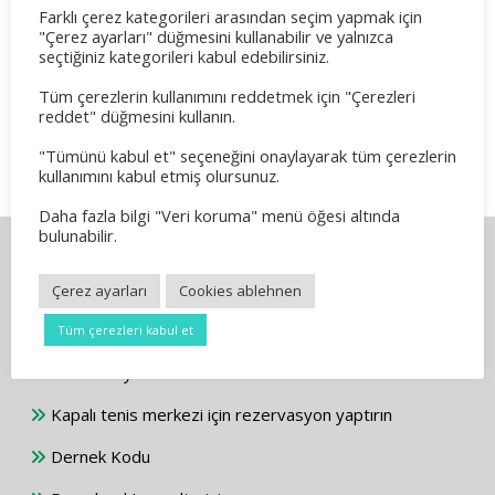
Farklı çerez kategorileri arasından seçim yapmak için
"Çerez ayarları" düğmesini kullanabilir ve yalnızca
Unterstützung der Jugendabteilung
seçtiğiniz kategorileri kabul edebilirsiniz.
Ağustos 2, 2025
Tüm çerezlerin kullanımını reddetmek için "Çerezleri
Info für Herren 60 und älter
reddet" düğmesini kullanın.
Temmuz 10, 2024
"Tümünü kabul et" seçeneğini onaylayarak tüm çerezlerin
kullanımını kabul etmiş olursunuz.
Daha fazla bilgi "Veri koruma" menü öğesi altında
bulunabilir.
Bilgi ve indirmeler
Çerez ayarları
Cookies ablehnen
Üyelik başvurusunu indirin
Tüm çerezleri kabul et
Adres ve yol tarifi
Kapalı tenis merkezi için rezervasyon yaptırın
Dernek Kodu