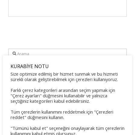
Arama
KURABİYE NOTU
Son Yazılar
Size optimize edilmiş bir hizmet sunmak ve bu hizmeti
sürekli olarak geliştirebilmek için çerezleri kullanıyoruz.
Farklı çerez kategorileri arasından seçim yapmak için
Tennis Sommercamp für Kinder und Jugendliche 2026
"Çerez ayarları" düğmesini kullanabilir ve yalnızca
Mayıs 31, 2026
seçtiğiniz kategorileri kabul edebilirsiniz.
Familientreff 2026
Tüm çerezlerin kullanımını reddetmek için "Çerezleri
Mayıs 8, 2026
reddet" düğmesini kullanın.
OGS Training Mai 2026
"Tümünü kabul et" seçeneğini onaylayarak tüm çerezlerin
kullanımını kabul etmiş olursunuz.
Mayıs 8, 2026