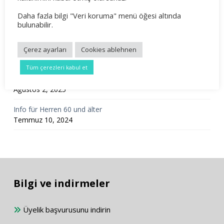
Daha fazla bilgi "Veri koruma" menü öğesi altında
Mixedturnier 2026
bulunabilir.
Mart 23, 2026
Mitgliederversammlung 2026
Çerez ayarları
Cookies ablehnen
Şubat 24, 2026
Tüm çerezleri kabul et
Unterstützung der Jugendabteilung
Ağustos 2, 2025
Info für Herren 60 und älter
Temmuz 10, 2024
Bilgi ve indirmeler
Üyelik başvurusunu indirin