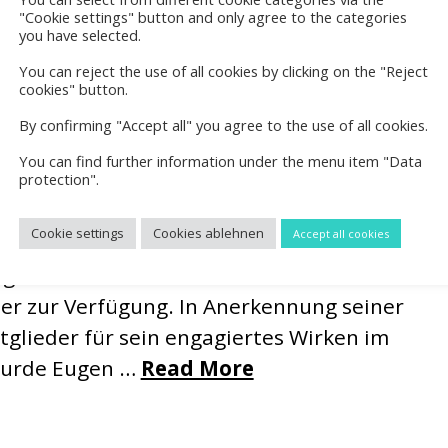
"Cookie settings" button and only agree to the categories
you have selected.
You can reject the use of all cookies by clicking on the "Reject
cookies" button.
By confirming "Accept all" you agree to the use of all cookies.
lung 2026
You can find further information under the menu item "Data
protection".
-Weiß Reckenfeld In der vergangenen Woche
Cookie settings
Cookies ablehnen
Accept all cookies
ie jährliche Mitgliederversammlung statt.
gen Amtszeit stellte sich Manfred Zilske
der zur Verfügung. In Anerkennung seiner
itglieder für sein engagiertes Wirken im
 wurde Eugen …
Read More