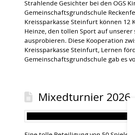
Strahlende Gesichter bei den OGS Ki
Gemeinschaftsgrundschule Reckenfel
Kreissparkasse Steinfurt können 12 K
Heinze, den tollen Sport auf unsere
ausprobieren. Diese Kooperation zw
Kreissparkasse Steinfurt, Lernen för
Gemeinschaftsgrundschule gab es vo
Mixedturnier 2026
Eine tolle Beteiligung von 50 Spiele