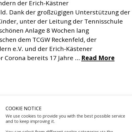
ndern der Erich-Kästner
d. Dank der großzügigen Unterstützung der
inder, unter der Leitung der Tennisschule
r schönen Anlage 8 Wochen lang
ischen dem TCGW Reckenfeld, der
dern e.V. und der Erich-Kästener
r Corona bereits 17 Jahre …
Read More
COOKIE NOTICE
We use cookies to provide you with the best possible service
and to keep improving it.
rn (jung und alt) mit spannenden Spielen und
You can select from different cookie categories via the