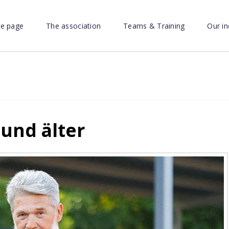
e page
The association
Teams & Training
Our in
 und älter