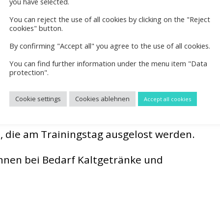
you have selected.
You can reject the use of all cookies by clicking on the "Reject
nde Sommersaison 2024 zwei Mannschaften
cookies" button.
ine Herren 65 gemeldet.
By confirming "Accept all" you agree to the use of all cookies.
You can find further information under the menu item "Data
ir für die Altersgruppe einen gemeinsamen
protection".
 festlegen.
Cookie settings
Cookies ablehnen
Accept all cookies
der Zeit von 17.00 h bis Ende offen sein.
, die am Trainingstag ausgelost werden.
nnen bei Bedarf Kaltgetränke und