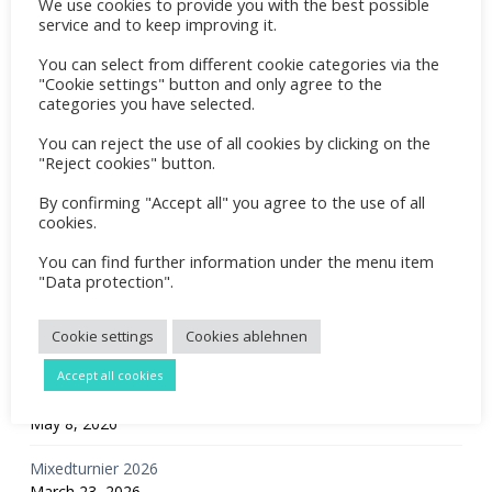
We use cookies to provide you with the best possible
service and to keep improving it.
You can select from different cookie categories via the
"Cookie settings" button and only agree to the
categories you have selected.
Search
You can reject the use of all cookies by clicking on the
"Reject cookies" button.
By confirming "Accept all" you agree to the use of all
Recent Posts
cookies.
You can find further information under the menu item
Tennis Sommercamp für Kinder und Jugendliche 2026
"Data protection".
May 31, 2026
Familientreff 2026
Cookie settings
Cookies ablehnen
May 8, 2026
Accept all cookies
OGS Training Mai 2026
May 8, 2026
Mixedturnier 2026
March 23, 2026